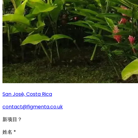
San Josè, Costa Rica
contact@figmenta.co.uk
新项目？
姓名
*